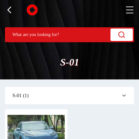
S-01
S-01
(1)