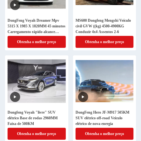
DongFeng Voyah Dreamer Mpv
MS600 Dongfeng Mengshi Veículo
5315 X 1985 X 1820MM 45 minutos
civil GVW ((kg) 4500-4900KG
Carregamento rápido alcance
Conduzir 4x4 Assentos 2-6
475/608KM
Obtenha o melhor preço
Obtenha o melhor preço
Dongfeng Voyah "livre" SUV
DongFeng Hero JF-M917 505KM
elétrico Base de rodas 2960MM
SUV elétrico off-road Veículo
Faixa de 500KM
elétrico de nova energia
Obtenha o melhor preço
Obtenha o melhor preço