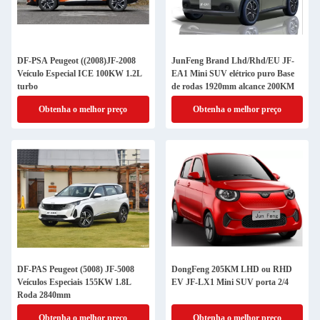
DF-PSA Peugeot ((2008)JF-2008
JunFeng Brand Lhd/Rhd/EU JF-
Veículo Especial ICE 100KW 1.2L
EA1 Mini SUV elétrico puro Base
turbo
de rodas 1920mm alcance 200KM
Obtenha o melhor preço
Obtenha o melhor preço
DF-PAS Peugeot (5008) JF-5008
DongFeng 205KM LHD ou RHD
Veículos Especiais 155KW 1.8L
EV JF-LX1 Mini SUV porta 2/4
Roda 2840mm
Obtenha o melhor preço
Obtenha o melhor preço