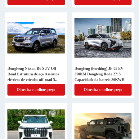
DongFeng Nissan R6 SUV Off
Dongfeng (Forthing) JF-05 EV
Road Estrutura de aço Assentos
550KM Dongfeng Roda 2715
elétricos de veículos off-road 5
Capacidade da bateria 86KWH
alcance 350KM
Obtenha o melhor preço
Obtenha o melhor preço