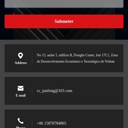
Submeter
No 13, andar 5, edifício B, Donghe Center, lote 17C1, Zona
de Desenvolvimento Económico e Tecnológico de Wuhan
Address
cc_junfeng@163.com
E-mail
+86 15870784865